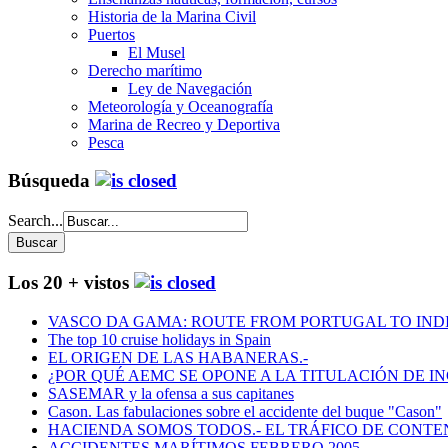
Historia de la Marina Civil
Puertos
El Musel
Derecho marítimo
Ley de Navegación
Meteorología y Oceanografía
Marina de Recreo y Deportiva
Pesca
Búsqueda
Search...
Los 20 + vistos
VASCO DA GAMA: ROUTE FROM PORTUGAL TO INDIA
The top 10 cruise holidays in Spain
EL ORIGEN DE LAS HABANERAS.-
¿POR QUÉ AEMC SE OPONE A LA TITULACIÓN DE I
SASEMAR y la ofensa a sus capitanes
Cason. Las fabulaciones sobre el accidente del buque "Cason"
HACIENDA SOMOS TODOS.- EL TRÁFICO DE CONTEN
ACCIDENTES MARÍTIMOS FEBRERO 2005