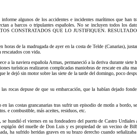
algunos de los accidentes e incidentes marítimos que han transc
o afectan a barcos o tripulantes españoles. No se incluyen todos
ONSTRATADOS QUE LO JUSTIFIQUEN. RESULTADO PROVISION
oras de la madrugada de ayer en la costa de Telde (Canarias), justame
 rescatados con vida.
ce a la naviera española Armas, permaneció a la deriva durante siete 
ones turísticas realizaron complicadas maniobras de rescate en alta ma
e le dejó sin motor sobre las siete de la tarde del domingo, poco despué
las rocas depuse de que su embarcación, que la habían dejado fondead
las costas grancanarias tras sufrir un episodio de motín a bordo, se hu
ns. e combustible, más aceites, residuos, etc.
 se hundió el viernes en su fondeadero del puerto de Castro Urdiales 
l espigón del muelle de Don Luis y es propiedad de un vecino de Bilb
rmada, ha sufrido heridas graves en su brazo derecho cuando señalizaba