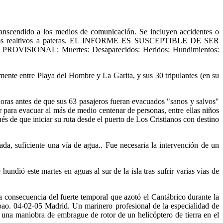
endido a los medios de comunicación. Se incluyen accidentes o
 los datos realtivos a pateras. EL INFORME ES SUSCEPTIBLE DE SER
AL: Muertes: Desaparecidos: Heridos: Hundimientos:
nte entre Playa del Hombre y La Garita, y sus 30 tripulantes (en su
horas antes de que sus 63 pasajeros fueran evacuados "sanos y salvos"
r para evacuar al más de medio centenar de personas, entre ellas niños
s de que iniciar su ruta desde el puerto de Los Cristianos con destino
a, suficiente una vía de agua.. Fue necesaria la intervención de un
ndió este martes en aguas al sur de la isla tras sufrir varias vías de
a consecuencia del fuerte temporal que azotó el Cantábrico durante la
ao. 04-02-05 Madrid. Un marinero profesional de la especialidad de
 una maniobra de embrague de rotor de un helicóptero de tierra en el