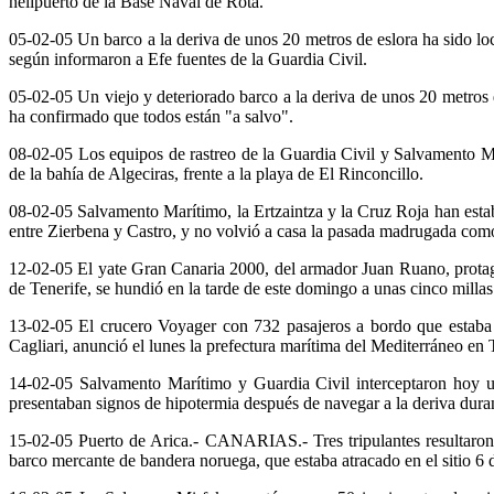
helipuerto de la Base Naval de Rota.
05-02-05 Un barco a la deriva de unos 20 metros de eslora ha sido lo
según informaron a Efe fuentes de la Guardia Civil.
05-02-05 Un viejo y deteriorado barco a la deriva de unos 20 metros 
ha confirmado que todos están "a salvo".
08-02-05 Los equipos de rastreo de la Guardia Civil y Salvamento Ma
de la bahía de Algeciras, frente a la playa de El Rinconcillo.
08-02-05 Salvamento Marítimo, la Ertzaintza y la Cruz Roja han esta
entre Zierbena y Castro, y no volvió a casa la pasada madrugada com
12-02-05 El yate Gran Canaria 2000, del armador Juan Ruano, protagon
de Tenerife, se hundió en la tarde de este domingo a unas cinco millas
13-02-05 El crucero Voyager con 732 pasajeros a bordo que estaba e
Cagliari, anunció el lunes la prefectura marítima del Mediterráneo en 
14-02-05 Salvamento Marítimo y Guardia Civil interceptaron hoy un
presentaban signos de hipotermia después de navegar a la deriva durant
15-02-05 Puerto de Arica.- CANARIAS.- Tres tripulantes resultaron 
barco mercante de bandera noruega, que estaba atracado en el sitio 6