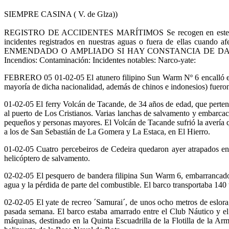
SIEMPRE CASINA ( V. de Glza))
REGISTRO DE ACCIDENTES MARÍTIMOS Se recogen en este informe 
incidentes registrados en nuestras aguas o fuera de ellas cuand
ENMENDADO O AMPLIADO SI HAY CONSTANCIA DE DATOS C
Incendios: Contaminación: Incidentes notables: Narco-yate:
FEBRERO 05 01-02-05 El atunero filipino Sun Warm Nº 6 encalló en h
mayoría de dicha nacionalidad, además de chinos e indonesios) fueron
01-02-05 El ferry Volcán de Tacande, de 34 años de edad, que pertene
al puerto de Los Cristianos. Varias lanchas de salvamento y embarcaci
pequeños y personas mayores. El Volcán de Tacande sufrió la avería qu
a los de San Sebastián de La Gomera y La Estaca, en El Hierro.
01-02-05 Cuatro percebeiros de Cedeira quedaron ayer atrapados en 
helicóptero de salvamento.
02-02-05 El pesquero de bandera filipina Sun Warm 6, embarrancado en 
agua y la pérdida de parte del combustible. El barco transportaba 140 t
02-02-05 El yate de recreo ´Samurai´, de unos ocho metros de eslora,
pasada semana. El barco estaba amarrado entre el Club Náutico y e
máquinas, destinado en la Quinta Escuadrilla de la Flotilla de la A