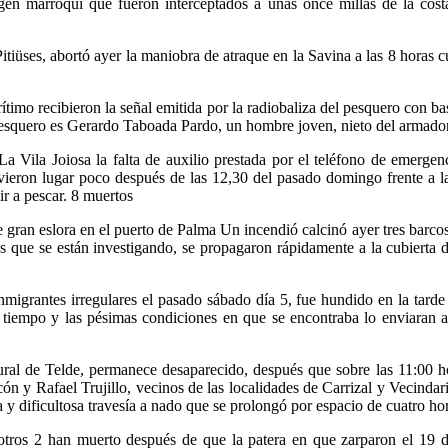
gen marroquí que fueron interceptados a unas once millas de la cost
tiüses, abortó ayer la maniobra de atraque en la Savina a las 8 horas c
timo recibieron la señal emitida por la radiobaliza del pesquero con b
l pesquero es Gerardo Taboada Pardo, un hombre joven, nieto del armado
Vila Joiosa la falta de auxilio prestada por el teléfono de emergencia
uvieron lugar poco después de las 12,30 del pasado domingo frente a l
r a pescar. 8 muertos
ran eslora en el puerto de Palma Un incendió calcinó ayer tres barcos 
 que se están investigando, se propagaron rápidamente a la cubierta de
migrantes irregulares el pasado sábado día 5, fue hundido en la tard
tiempo y las pésimas condiciones en que se encontraba lo enviaran al f
ral de Telde, permanece desaparecido, después que sobre las 11:00 hor
n y Rafael Trujillo, vecinos de las localidades de Carrizal y Vecinda
 y dificultosa travesía a nado que se prolongó por espacio de cuatro ho
tros 2 han muerto después de que la patera en que zarparon el 19 