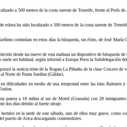
calizado a 500 metros de la costa sureste de Tenerife, frente al Porís 
de eslora ha sido localizado a 500 metros de la costa sureste de Tener
rítimo continúan en estos días la búsqueda, sin éxito, de José María
blecido desde las nueve de esta mañana un dispositivo de búsqueda de
o suele ser habitual, según informó a Europa Press la Subdelegación d
izó la noticia triste de la Regata La Piñatita de la clase Crucero de
 al Norte de Punta Sardina (Gáldar).
n dificultades en medio de una tempestad entre las islas Baleares y 
Toulon.
a patera a 18 millas al sur de Motril (Granada) con 28 inmigrantes 
e dos días debido al fuerte oleaje.
heridos en la tarde de este sábado, uno de ellos muy grave, como co
 del puerto de Arica descargando contenedores.