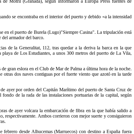
a de Motril (Granada), según informaron a Europa Press fuentes de
uando se encontraba en el interior del puerto y debido «a la intensidad
ase en el puerto de Burela (Lugo)"Siempre Casina". La tripulación está
r del armador del barco.
s de la Generalitat, 112, tras quedar a la deriva la barca en la que
a playa de Los Estudiantes, a unos 300 metros del puerto de La Vila,
de gran eslora en el Club de Mar de Palma a última hora de la noche.
 otras dos naves contiguas por el fuerte viento que azotó en la tarde
e de ayer por orden del Capitán Marítimo del puerto de Santa Cruz de
ondo de la rada de las instalaciones portuarias de la capital, según
as de ayer volcara la embarcación de fibra en la que había salido a
rio, respectivamente. Ambos corrieron con mejor suerte y consiguieron
ras.
de febrero desde Alhucemas (Marruecos) con destino a España fuera