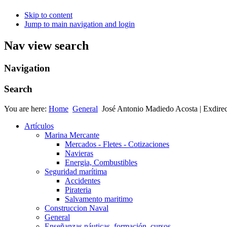
Skip to content
Jump to main navigation and login
Nav view search
Navigation
Search
You are here:
Home
General
José Antonio Madiedo Acosta | Exdirec
Artículos
Marina Mercante
Mercados - Fletes - Cotizaciones
Navieras
Energia, Combustibles
Seguridad marítima
Accidentes
Pirateria
Salvamento maritimo
Construccion Naval
General
Enseñanzas náuticas, formación, cursos