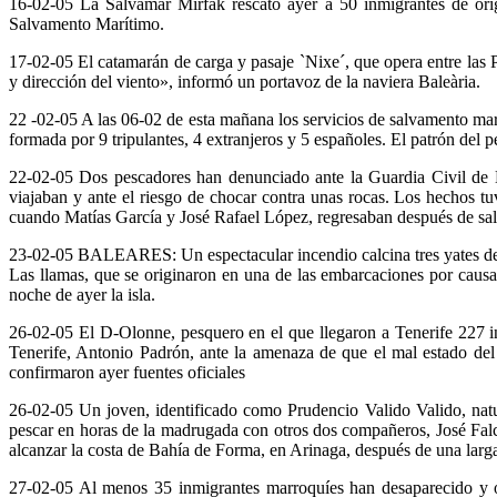
16-02-05 La Salvamar Mirfak rescató ayer a 50 inmigrantes de ori
Salvamento Marítimo.
17-02-05 El catamarán de carga y pasaje `Nixe´, que opera entre las Pi
y dirección del viento», informó un portavoz de la naviera Baleària.
22 -02-05 A las 06-02 de esta mañana los servicios de salvamento marí
formada por 9 tripulantes, 4 extranjeros y 5 españoles. El patrón de
22-02-05 Dos pescadores han denunciado ante la Guardia Civil de La 
viajaban y ante el riesgo de chocar contra unas rocas. Los hechos t
cuando Matías García y José Rafael López, regresaban después de sali
23-02-05 BALEARES: Un espectacular incendio calcina tres yates de g
Las llamas, que se originaron en una de las embarcaciones por causas
noche de ayer la isla.
26-02-05 El D-Olonne, pesquero en el que llegaron a Tenerife 227 in
Tenerife, Antonio Padrón, ante la amenaza de que el mal estado del 
confirmaron ayer fuentes oficiales
26-02-05 Un joven, identificado como Prudencio Valido Valido, natu
pescar en horas de la madrugada con otros dos compañeros, José Falcó
alcanzar la costa de Bahía de Forma, en Arinaga, después de una larga
27-02-05 Al menos 35 inmigrantes marroquíes han desaparecido y o