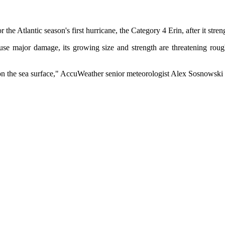
he Atlantic season's first hurricane, the Category 4 Erin, after it str
cause major damage, its growing size and strength are threatening ro
er on the sea surface," AccuWeather senior meteorologist Alex Sosnowski 