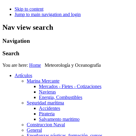
Skip to content
Jump to main navigation and login
Nav view search
Navigation
Search
You are here:
Home
Meteorología y Oceanografía
Artículos
Marina Mercante
Mercados - Fletes - Cotizaciones
Navieras
Energia, Combustibles
Seguridad marítima
Accidentes
Pirateria
Salvamento maritimo
Construccion Naval
General
Enseñanzas náuticas, formación, cursos