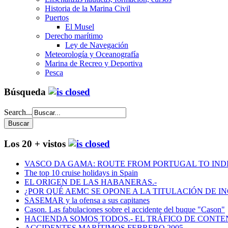
Historia de la Marina Civil
Puertos
El Musel
Derecho marítimo
Ley de Navegación
Meteorología y Oceanografía
Marina de Recreo y Deportiva
Pesca
Búsqueda
Search...
Los 20 + vistos
VASCO DA GAMA: ROUTE FROM PORTUGAL TO INDIA
The top 10 cruise holidays in Spain
EL ORIGEN DE LAS HABANERAS.-
¿POR QUÉ AEMC SE OPONE A LA TITULACIÓN DE I
SASEMAR y la ofensa a sus capitanes
Cason. Las fabulaciones sobre el accidente del buque "Cason"
HACIENDA SOMOS TODOS.- EL TRÁFICO DE CONTEN
ACCIDENTES MARÍTIMOS FEBRERO 2005