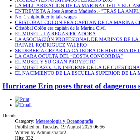
LA MILITARIZACION DE LA MARINA CIVIL Y EL CASO
ENTREVISTA A Jose Antonio Madiedo .- "TRAS LA 
No. 1 shipbuilder to talk wages
CRISTOBAL COLON ERA CAPITAN DE LA MARINA C
Cristóbal Colón era capitán de la Marina Civil
EL MUSEL.- LA REGASIFICADORA
LA ASOCIACIÓN PROFESIONAL DE MARINOS DE LA
RAFAEL RODRIGUEZ VALERO
SE DEBERÍA CREAR LA CÁTEDRA DE HISTORIA DE 
LA CARA OCULTA DEL “COSTA CONCORDIA”
EL MUSEL Y SU GRAN PROYECTO
EL MUSELAZO.- UN INFORME DE LA UE CUESTIONA E
EL NACIMIENTO DE LA ESCUELA SUPERIOR DE LA M
Hurricane Erin poses threat of dangerous
Details
Category:
Metereología y Oceanografía
Published on Tuesday, 19 August 2025 06:56
Written by Administrator2
Hits: 332